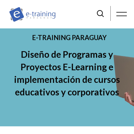
Salta [Cocoon] Slider style 4
E-TRAINING PARAGUAY
Diseño de Programas y
Proyectos E-Learning e
implementación de cursos
educativos y corporativos
Salta al contenido principal
Salta [Cocoon] Services